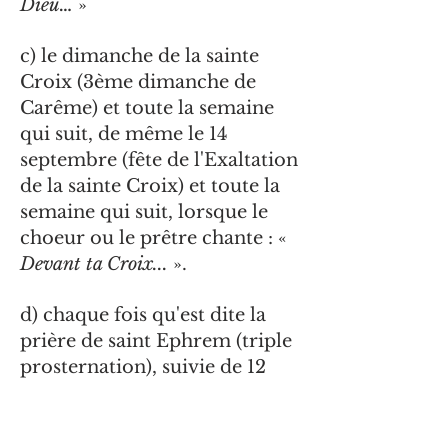
Dieu…
»
c) le dimanche de la sainte
Croix (3ème dimanche de
Carême) et toute la semaine
qui suit, de même le 14
septembre (fête de l'Exaltation
de la sainte Croix) et toute la
semaine qui suit, lorsque le
choeur ou le prêtre chante : «
Devant ta Croix...
».
d) chaque fois qu'est dite la
prière de saint Ephrem (triple
prosternation), suivie de 12
métanies accompagnées de la
prière «
Ô Dieu, purifie-moi,
pécheur
» et achevée par une