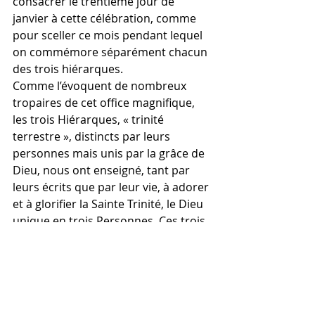
consacrer le trentième jour de 
janvier à cette célébration, comme 
pour sceller ce mois pendant lequel 
on commémore séparément chacun 
des trois hiérarques.
Comme l’évoquent de nombreux 
tropaires de cet office magnifique, 
les trois Hiérarques, « trinité 
terrestre », distincts par leurs 
personnes mais unis par la grâce de 
Dieu, nous ont enseigné, tant par 
leurs écrits que par leur vie, à adorer 
et à glorifier la Sainte Trinité, le Dieu 
unique en trois Personnes. Ces trois 
luminaires de l’Église ont répandu 
par toute la terre la lumière de la 
vraie foi, au mépris des dangers et 
des persécutions, et ils nous ont 
laissé, à nous leurs descendants, ce 