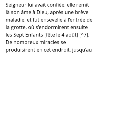
Seigneur lui avait confiée, elle remit 
là son âme à Dieu, après une brève 
maladie, et fut ensevelie à l’entrée de 
la grotte, où s’endormirent ensuite 
les Sept Enfants [fête le 4 août] [^7]. 
De nombreux miracles se 
produisirent en cet endroit, jusqu’au 
jour où, presque dix siècles plus tard 
(899), le pieux empereur Léon VI le 
Sage ordonna de transférer les 
reliques de la sainte Égale-aux-
Apôtres à Constantinople [fête le 4 
mai]. Il les reçut avec une grande 
dévotion, en présence de tout le 
peuple, et les portant sur ses 
épaules, aidé de son frère Alexandre, 
il alla les déposer dans la partie 
gauche du sanctuaire du monastère 
de Saint-Lazare, qu’il avait fondé.